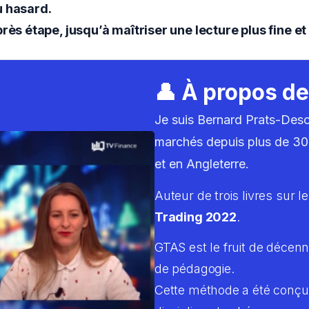
u hasard.
 étape, jusqu’à maîtriser une lecture plus fine et 
👤 À propos de
Je suis Bernard Prats-Descl
marchés depuis plus de 30
et en Angleterre.
Auteur de trois livres sur le
Trading 2022
.
GTAS est le fruit de décenn
de pédagogie.
Cette méthode a été conçue 