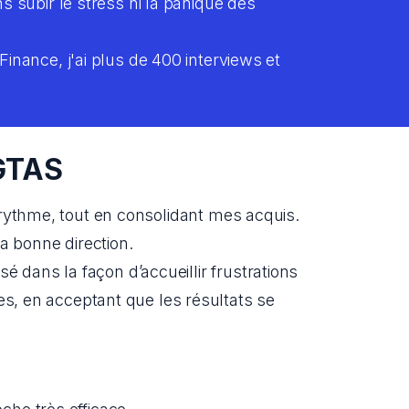
s subir le stress ni la panique des 
inance, j'ai plus de 400 interviews et 
 GTAS
rythme, tout en consolidant mes acquis. 
la bonne direction.
 dans la façon d’accueillir frustrations 
s, en acceptant que les résultats se 