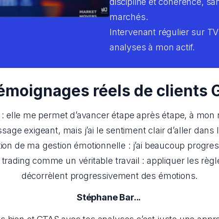
discipline et cohérence, san
marchés.
Intervenant régulier sur TVF
analyses à mon actif.
Témoignages réels de clients
on : elle me permet d’avancer étape après étape, à mon 
sage exigeant, mais j’ai le sentiment clair d’aller dans 
ion de ma gestion émotionnelle : j’ai beaucoup progressé
rading comme un véritable travail : appliquer les règle
décorrèlent progressivement des émotions.
Stéphane Bar... 