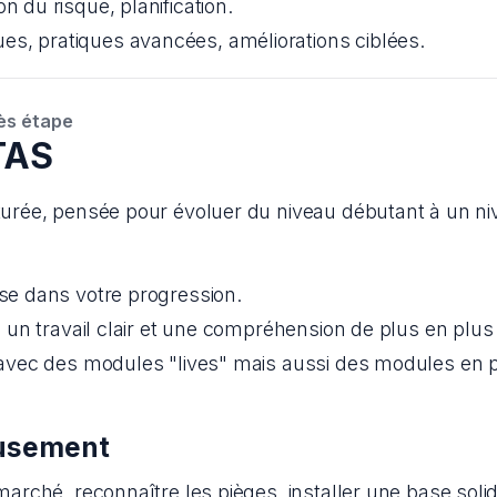
ion du risque, planification.
es, pratiques avancées, améliorations ciblées.
ès étape
TAS
rée, pensée pour évoluer du niveau débutant à un nive
e dans votre progression.
un travail clair et une compréhension de plus en plus
vec des modules "lives" mais aussi des modules en pr
eusement
rché, reconnaître les pièges, installer une base sol